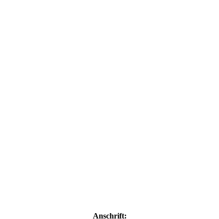
Kira
Günther
Klaus
Otto
Martina
Knut
Gisela
Inge
Anschrift: